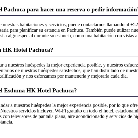
Pachuca para hacer una reserva o pedir información
re nuestras habitaciones y servicios, puede contactarnos llamando al +
aria para planificar su estancia en Pachuca. También puede utilizar nues
sita algo especial durante su estancia, como una habitación con vistas a
ma HK Hotel Pachuca?
a nuestros huéspedes la mejor experiencia posible, y nuestros esfuerz
mentarios de nuestros huéspedes satisfechos, que han disfrutado de nuest
 calificación y nos esforzamos por mantenerla y mejorarla cada día.
e el Esduma HK Hotel Pachuca?
r a nuestros huéspedes la mejor experiencia posible, por lo que ofre
uestros servicios incluyen Wi-Fi gratuito en todo el hotel, estacionamie
s con televisores de pantalla plana, aire acondicionado y servicios de 
tancia.