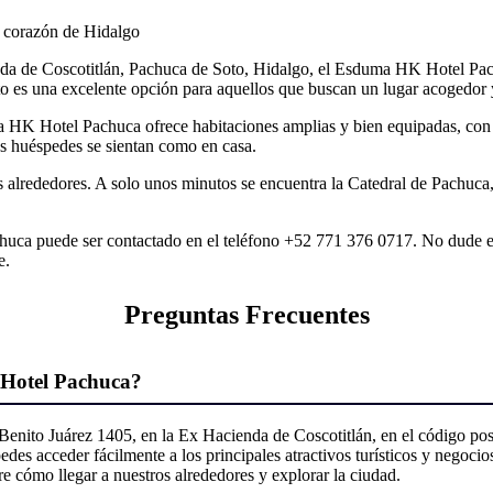
 corazón de Hidalgo
nda de Coscotitlán, Pachuca de Soto, Hidalgo, el Esduma HK Hotel Pac
to es una excelente opción para aquellos que buscan un lugar acogedor y 
a HK Hotel Pachuca ofrece habitaciones amplias y bien equipadas, con t
los huéspedes se sientan como en casa.
us alrededores. A solo unos minutos se encuentra la Catedral de Pachuc
uca puede ser contactado en el teléfono +52 771 376 0717. No dude en 
e.
Preguntas Frecuentes
 Hotel Pachuca?
ito Juárez 1405, en la Ex Hacienda de Coscotitlán, en el código post
des acceder fácilmente a los principales atractivos turísticos y negocio
 cómo llegar a nuestros alrededores y explorar la ciudad.