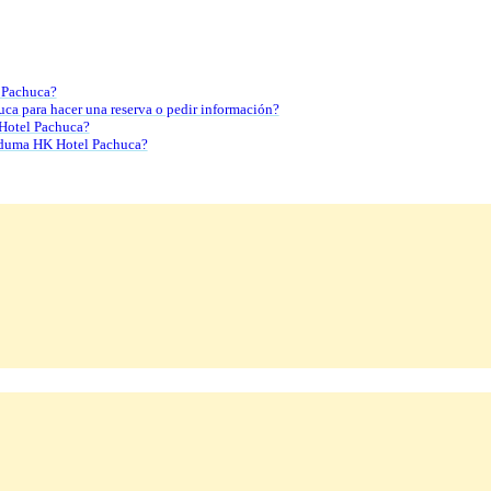
l Pachuca?
a para hacer una reserva o pedir información?
 Hotel Pachuca?
Esduma HK Hotel Pachuca?