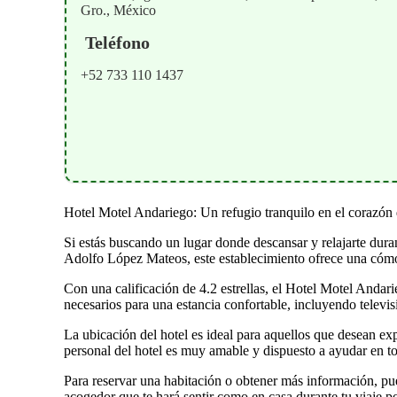
Gro., México
Teléfono
+52 733 110 1437
Hotel Motel Andariego: Un refugio tranquilo en el corazón 
Si estás buscando un lugar donde descansar y relajarte dura
Adolfo López Mateos, este establecimiento ofrece una cómo
Con una calificación de 4.2 estrellas, el Hotel Motel Andar
necesarios para una estancia confortable, incluyendo televis
La ubicación del hotel es ideal para aquellos que desean ex
personal del hotel es muy amable y dispuesto a ayudar en to
Para reservar una habitación o obtener más información, pu
acogedor que te hará sentir como en casa durante tu viaje 