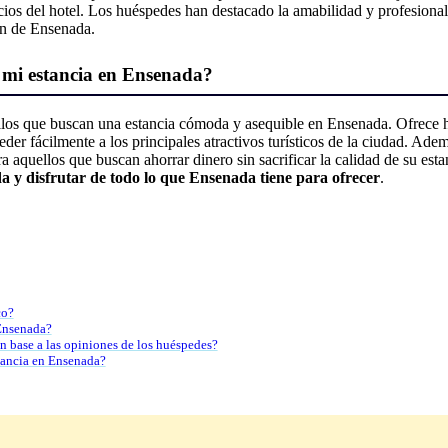
 precios del hotel. Los huéspedes han destacado la amabilidad y profesion
zón de Ensenada.
 mi estancia en Ensenada?
os que buscan una estancia cómoda y asequible en Ensenada. Ofrece hab
der fácilmente a los principales atractivos turísticos de la ciudad. Ade
a aquellos que buscan ahorrar dinero sin sacrificar la calidad de su est
da y disfrutar de todo lo que Ensenada tiene para ofrecer
.
co?
Ensenada?
n base a las opiniones de los huéspedes?
tancia en Ensenada?