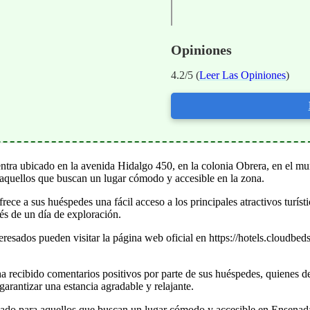
Opiniones
4.2/5 (
Leer Las Opiniones
)
ntra ubicado en la avenida Hidalgo 450, en la colonia Obrera, en el m
a aquellos que buscan un lugar cómodo y accesible en la zona.
ce a sus huéspedes una fácil acceso a los principales atractivos turíst
és de un día de exploración.
nteresados pueden visitar la página web oficial en https://hotels.clou
ha recibido comentarios positivos por parte de sus huéspedes, quienes de
arantizar una estancia agradable y relajante.
do para aquellos que buscan un lugar cómodo y accesible en Ensenada.