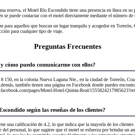
na reserva, el Motel Río Escondido tiene una presencia en línea en su
bién se puede contactar con el motel directamente mediante el número d
n para aquellos que buscan un lugar tranquilo y acogedor en Torreón, 
ción para cualquier tipo de viaje.
Preguntas Frecuentes
o y cómo puedo comunicarme con ellos?
 8 150, en la colonia Nueva Laguna Nte., en la ciudad de Torreón, Coah
 Además, también tienen una página en Facebook donde puedes encontra
ww.facebook.com/pages/Motel-Hotel-Quinta-Real/1555824217985623?ref=hl
Escondido según las reseñas de los clientes?
ene una calificación de 4.2, lo que indica que la mayoría de los clientes
ble del personal, lo que sugiere que el motel se esfuerza por brindar 