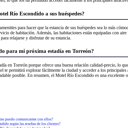
, lo que los ha permitido acceder fácilmente a los principales atractiv
 Motel Río Escondido a sus huéspedes?
amenities para hacer que la estancia de sus huéspedes sea lo más cómod
rvicio de habitación. Además, las habitaciones están equipadas con aire
ara relajarse y disfrutar de su estancia.
ido para mi próxima estadía en Torreón?
adía en Torreón porque ofrece una buena relación calidad-precio, lo qu
 te permitirá explorar fácilmente la ciudad y acceder a los principales a
gradable posible. En resumen, el Motel Río Escondido es una excelente
ómo puedo comunicarme con ellos?
ndido según las reseñas de los clientes?