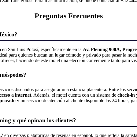
 San Luis Potosí. Para más información, se puede contactar al +52 44
Preguntas Frecuentes
México?
a en San Luis Potosí, específicamente en la
Av. Fleming 900A, Progre
ideal para quienes buscan un lugar cómodo y privado para pasar la noche
 ofrecer, haciendo de este motel una elección conveniente tanto para vis
 huéspedes?
rvicios diseñados para asegurar una estancia placentera. Entre los ser
cceso a internet
. Además, el motel cuenta con un sistema de
check-in 
 privado
y un servicio de atención al cliente disponible las 24 horas, ga
eming y qué opinan los clientes?
.7
en diversas plataformas de reseñas en español, lo que refleja la satis