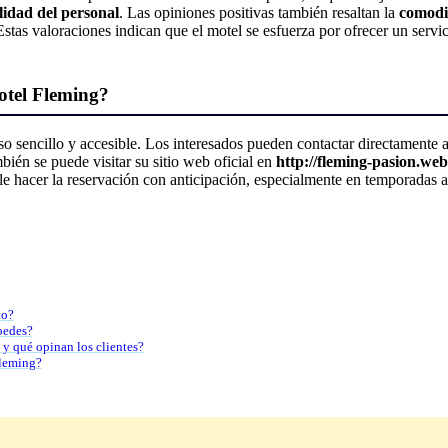
idad del personal
. Las opiniones positivas también resaltan la
comodi
Estas valoraciones indican que el motel se esfuerza por ofrecer un servi
otel Fleming?
o sencillo y accesible. Los interesados pueden contactar directamente 
bién se puede visitar su sitio web oficial en
http://fleming-pasion.web
e hacer la reservación con anticipación, especialmente en temporadas al
co?
pedes?
 y qué opinan los clientes?
Fleming?